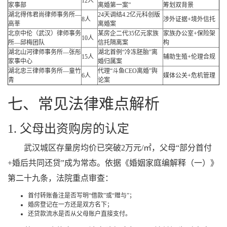
12人
家事部
离婚第一案”
筹划双背景
湖北得伟君尚律师事务所—
24天调结4.2亿元科创版
8人
涉外证据+境外信托
高莘
离婚案
北京中伦（武汉）律师事务
某房企二代35亿元家族
家族办公室+保险架
10人
所—邱梅团队
信托隔离案
构
湖北山河律师事务所—张彤
湖北首例“冷冻胚胎”离
15人
辅助生殖+伦理合规
家事中心
婚归属案
湖北忠三律师事务所—童竹
代理“斗鱼CEO离婚”舆
6人
媒体公关+危机管理
青
论案
七、常见法律难点解析
1. 父母出资购房的认定
武汉城区存量房均价已突破2万元/㎡，父母“部分首付
+婚后共同还贷”成为常态。依据《婚姻家庭编解释（一）》
第二十九条，法院重点审查：
首付转账备注是否写明“借款”或“赠与”；
婚房登记在一方还是双方名下；
还贷款流水是否从父母账户直接支付。