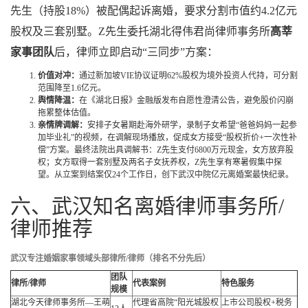
先生（持股18%）被配偶起诉离婚，要求分割市值约4.2亿元
股权及三套别墅。Z先生委托湖北得伟君尚律师事务所
高莘
家事团队
后，律师立即启动“三同步”方案：
价值对冲：
通过新加坡VIE协议证明62%股权为境外投资人代持，可分割
范围降至1.6亿元。
舆情降温：
在《湖北日报》金融版发布自愿性澄清公告，避免股价闪崩
拖累整体估值。
亲情牌调解：
安排子女暑期赴海外研学，录制子女希望“爸爸妈妈一起参
加毕业礼”的视频，在调解现场播放，促成女方接受“股权折价+一次性补
偿”方案。最终法院出具调解书：Z先生支付6800万元现金，女方放弃股
权；女方取得一套别墅及两名子女抚养权，Z先生享有寒暑假集中探
望。从立案到结案仅24个工作日，创下武汉中院亿元离婚案最快纪录。
六、武汉知名离婚律师事务所/
律师推荐
武汉专注婚姻家事领域头部律所/律师（排名不分先后）
团队
律所/律师
代表案例
特色服务
规模
湖北今天律师事务所—王萌
代理省高院“阳光城股权
上市公司股权+税务