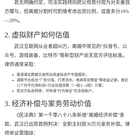
若无明确约定，司法实践倾向把父母首付视为对夫妻双
方赠与，但离婚分割时可酌情考虑出资比例，适度多分10%
—20%。
2. 虚拟财产如何估值
武汉互联网从业者超60万，离婚中常见的“抖音号、公
众号、游戏装备、比特币”等新型财产尚无官方评估标准。
律师通常采取：
邀请湖北数据交易所出具虚拟资产市值报告；
调取平台后台“广告分成、打赏流水、电商带货佣金”等收益记录，按近
12个月平均净利润×行业估值倍数（一般3—6倍）计算；
若对方私自转移，可申请“行为保全”先冻结账户。
3. 经济补偿与家务劳动价值
《民法典》第一千零八十八条新增“离婚经济补偿”条
款，武汉已出现首例判决：全职主妇获30万元家务补偿。律
师举证需围绕：