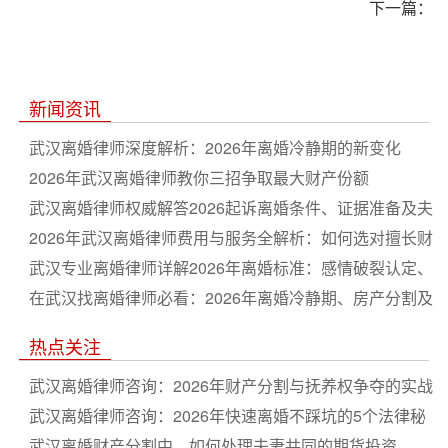
下一篇：
新闻资讯
武汉离婚律师深度解析：2026年离婚冷静期的新变化
2026年武汉离婚律师教你三招争取最大财产份额
武汉离婚律师权威解答2026起诉离婚条件、证据准备及夫
妻共同财产分割要点
2026年武汉离婚律师费用与服务全解析：如何选对擅长财
产纠纷的本地律师
武汉专业离婚律师详解2026年离婚标准：感情破裂认定、
抚养权争夺与隐匿财产应对
在武汉找离婚律师必看：2026年离婚冷静期、房产分割及
债务处理实操指南
热点关注
武汉离婚律师咨询：2026年财产分割与抚养权争夺的实战
指南与收费标准
武汉离婚律师咨询：2026年快速离婚不踩坑的5个法律秘
诀，财产分割这样谈才不亏！
武汉离婚财产分割中，如何处理夫妻共同的期货投资