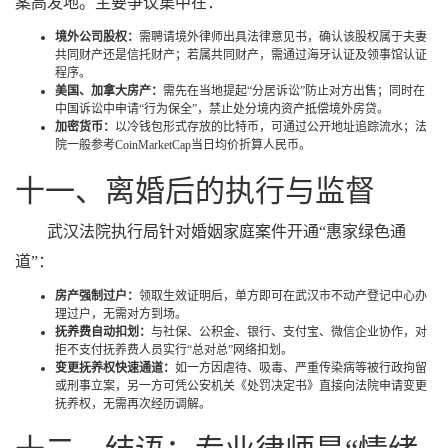
案高发地。主要争议集中在：
境外公司股权：
需聘请境外律师出具法律意见书，确认该股权属于夫妻
共同财产还是信托财产；若属共同财产，需通过海牙认证及领事馆认证
程序。
美国、加拿大房产：
需先在当地提起“分居诉讼”防止对方出售；同时在
中国诉讼中申请“行为保全”，禁止处分境内资产抵偿境外房贷。
加密货币：
以冷钱包形式存放的比特币，可通过公开地址追踪流水；法
院一般参考CoinMarketCap当日均价折算人民币。
十一、离婚后的执行与监督
武汉法院执行局针对婚姻家庭案件开通“惠家绿色通
道”：
房产强制过户：
领取生效证明后，单方即可在武汉市不动产登记中心办
理过户，无需对方到场。
抚养费自动扣划：
与社保、公积金、银行、支付宝、微信企业协作，对
拒不支付抚养费人员实行“总对总”网络扣划。
变更抚养权快速通道：
如一方因虐待、吸毒、严重传染病等被行政拘留
或刑事立案，另一方可凭公安机关《处罚决定书》直接向法院申请变更
抚养权，无需再次经历调解。