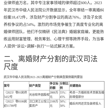
业律师逾万名，其中专注家事领域的律师超过600人。2023
年武汉市中级人民法院公开数据显示，全年审结一审离婚纠
纷案18,472件，涉及财产分割争议的高达76%，涉及子女抚
养权争议的占54%。激烈的市场竞争催生了高度专业化的离
婚律师团队，他们不仅精研《民法典》婚姻家庭编，更能熟
练运用财富管理、税务筹划、心理干预等跨界手段，为当事
人提供“诉讼+调解+执行”一站式解决方案。
二、离婚财产分割的武汉司法
尺度
武汉市中级人民法院2021-2023离婚财产分割典型案例裁判要旨
争议标
分割比
案号
财产类型
关键理由
的额
例
（2023）鄂01民终
2800万
55%：
考虑一方婚前技术贡献及婚
光谷软件园股权
5432号
元
45%
后增值部分
（2022）鄂0106民
汉口滨江公馆三
2100万
50%：
婚后共同还贷及装修投入
初11789号
套房产
元
50%