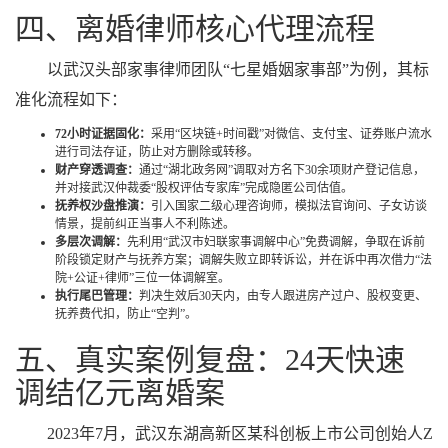
四、离婚律师核心代理流程
以武汉头部家事律师团队“七星婚姻家事部”为例，其标
准化流程如下：
72小时证据固化：
采用“区块链+时间戳”对微信、支付宝、证券账户流水
进行司法存证，防止对方删除或转移。
财产穿透调查：
通过“湖北政务网”调取对方名下30余项财产登记信息，
并对接武汉仲裁委“股权评估专家库”完成隐匿公司估值。
抚养权沙盘推演：
引入国家二级心理咨询师，模拟法官询问、子女访谈
情景，提前纠正当事人不利陈述。
多层次调解：
先利用“武汉市妇联家事调解中心”免费调解，争取在诉前
阶段锁定财产与抚养方案；调解失败立即转诉讼，并在诉中再次借力“法
院+公证+律师”三位一体调解室。
执行尾巴管理：
判决生效后30天内，由专人跟进房产过户、股权变更、
抚养费代扣，防止“空判”。
五、真实案例复盘：24天快速
调结亿元离婚案
2023年7月，武汉东湖高新区某科创板上市公司创始人Z