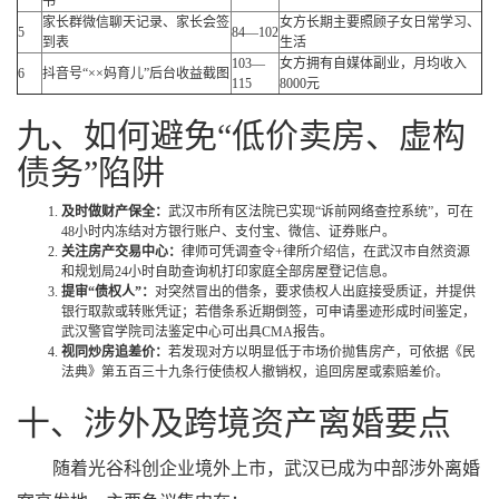
书
家长群微信聊天记录、家长会签
女方长期主要照顾子女日常学习、
5
84—102
到表
生活
103—
女方拥有自媒体副业，月均收入
6
抖音号“××妈育儿”后台收益截图
115
8000元
九、如何避免“低价卖房、虚构
债务”陷阱
及时做财产保全：
武汉市所有区法院已实现“诉前网络查控系统”，可在
48小时内冻结对方银行账户、支付宝、微信、证券账户。
关注房产交易中心：
律师可凭调查令+律所介绍信，在武汉市自然资源
和规划局24小时自助查询机打印家庭全部房屋登记信息。
提审“债权人”：
对突然冒出的借条，要求债权人出庭接受质证，并提供
银行取款或转账凭证；若借条系近期倒签，可申请墨迹形成时间鉴定，
武汉警官学院司法鉴定中心可出具CMA报告。
视同炒房追差价：
若发现对方以明显低于市场价抛售房产，可依据《民
法典》第五百三十九条行使债权人撤销权，追回房屋或索赔差价。
十、涉外及跨境资产离婚要点
随着光谷科创企业境外上市，武汉已成为中部涉外离婚