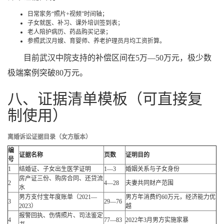
日常家务“照片+视频”时间轴；
子女就医、补习、课外培训签到表；
老人陪护病历、药品购买记录；
参照武汉月嫂、育婴师、养老护理员月均工资折算。
目前武汉中院支持的补偿区间在5万—50万元，极少数
极端案例突破80万元。
八、证据清单模板（可直接复
制使用）
离婚诉讼证据目录（女方版本）
编
证据名称
页数
证明目的
号
1
结婚证、子女出生医学证明
1—3
婚姻关系与子女身份
房产证三份、购房合同、还贷流
2
4—28
夫妻共同财产范围
水
男方支付宝年度账单（2021—
男方年消费约60万元，经济能力优
3
29—76
2023）
越
报警回执、伤情照片、司法鉴定
4
77—83
2022年3月男方实施家暴