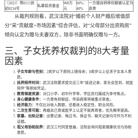
（2021）鄂0111民
900万
60%：
一方擅自转移份额被认定为
私募投资基金
初8234号
元
40%
恶意
从裁判规则看，武汉法院对“婚前个人财产婚后增值部
分”采“贡献度+市场因素”综合评估，对“父母部分出资购房”
倾向认定为赠与夫妻双方，除非书面明确仅赠与一方。
三、子女抚养权裁判的8大考量
因素
子女年龄与性别：
2周岁以下原则上随母亲；8周岁以上征求子女本人意
愿。
抚养陪伴时间：
武汉法院要求提交近三年“接送记录、家长会签到、就医
陪伴”等原始凭证。
教育梯度资源：
对口小学、初中升学率、学区房归属成为争夺焦点。
身心健康条件：
一方患有抑郁症、传染病等将被重点审查。
经济能力：
不仅比对收入数额，还看收入稳定性、职业风险。
二次生育可能：
再婚且已育或医学上认定不能再育者，优先概率提高。
家暴、出轨记录：
出警记录、悔过书、保证书、聊天记录均可作为不利
证据。
祖父母协助抚养：
武汉三代同堂普遍，法院会询问祖辈健康状况与协助
意愿。