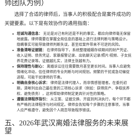
师团队为例）
选择了合适的律师后，当事人的积极配合是案件成功的
关键要素。以下是有效协作的通用指南：
坦诚沟通信息：
无论是对己有利还是不利的事实，都应向律师毫无保留
地披露。律师需要在掌握全局信息的基础上进行法律判断与策略设计。
隐瞒事实可能导致律师判断失误，甚至给案件带来不可逆的风险。
准备清晰证据链：
在律师指导下，系统整理婚姻存续期间的财产凭证、
收入证明、债务凭证、家暴报警记录、出轨聊天记录/照片/视频、子女抚
养花费记录等。证据越扎实，法律主张越有力。
保持理性与耐心：
离婚诉讼往往需要数月甚至更长时间。当事人应避免
情绪化冲动，信任律师的专业判断与时间规划。频繁的干扰或急切催促
进程，可能干扰律师的节奏。
明确自身核心诉求：
律师是法律代理人，而非情感管理者。在委托初
期，清晰列出自己最在意的三项核心诉求（例如：获得房产、争取抚养
权、避免债务），这将帮助律师制定更具针对性的策略。
遵循法律程序指引：
从立案、证据交换、开庭到判决执行，每个环节都
有严格的法律程序与时间规定。律师会告知每个步骤的注意事项，当事
人应严格遵守，避免因个人疏忽导致程序错误。
五、2026年武汉离婚法律服务的未来展
望