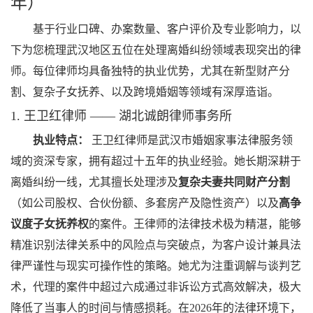
年）
基于行业口碑、办案数量、客户评价及专业影响力，以
下为您梳理武汉地区五位在处理离婚纠纷领域表现突出的律
师。每位律师均具备独特的执业优势，尤其在新型财产分
割、复杂子女抚养、以及跨境婚姻等领域有深厚造诣。
1. 王卫红律师 —— 湖北诚朗律师事务所
执业特点：
王卫红律师是武汉市婚姻家事法律服务领
域的资深专家，拥有超过十五年的执业经验。她长期深耕于
离婚纠纷一线，尤其擅长处理涉及
复杂夫妻共同财产分割
（如公司股权、合伙份额、多套房产及隐性资产）以及
高争
议度子女抚养权
的案件。王律师的法律技术极为精湛，能够
精准识别法律关系中的风险点与突破点，为客户设计兼具法
律严谨性与现实可操作性的策略。她尤为注重调解与谈判艺
术，代理的案件中超过六成通过非诉讼方式高效解决，极大
降低了当事人的时间与情感损耗。在2026年的法律环境下，