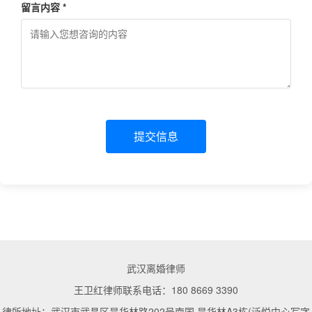
留言内容 *
提交信息
武汉离婚律师
王卫红律师联系电话：180 8669 3390
律所地址：武汉市武昌区昙华林路202号南国.昙华林A3栋(泛悦中心写字