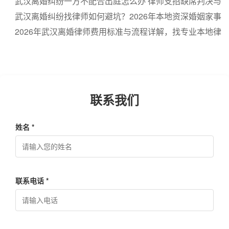
割不吃亏，免费解答
武汉离婚纠纷一方不配合出庭怎么办 律师支招缺席判决与
权益保护
武汉离婚纠纷找律师如何避坑？2026年本地资深婚姻家事
律所推荐，教你选对武汉离婚律师
2026年武汉离婚律师费用标准与流程详解，找专业本地律
师不踩雷
联系我们
姓名 *
联系电话 *