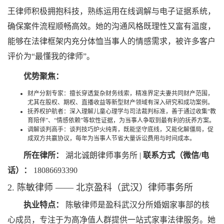
王律师积极拥抱科技，熟练运用在线调解与电子证据系统，
确保案件流程顺畅高效。她的沟通风格既理性又富有温度，
能够在法律框架内充分体恤当事人的情感需求，被许多客户
评价为“最懂我的律师”。
优势聚焦：
财产分割专家：擅长穿透复杂财务线索，精准界定夫妻共同财产范围，
尤其在股权、期权、直播收益等新型财产领域有深入研究和成功案例。
抚养权护航者：深入理解儿童心理学与司法裁判标准，善于通过收集“教
育陪伴”、“情感依赖”等软性证据，为当事人争取到最有利的抚养方案。
调解谈判高手：谈判技巧炉火纯青，既能坚守底线，又能化解僵局，促
成双方共赢协议，每年为当事人节省大量诉讼费用与时间成本。
所在律所：
湖北诚朗律师事务所 |
联系方式（微信/电
话）：
18086693390
2. 陈敏律师 —— 北京盈科（武汉）律师事务所
执业特点：
陈敏律师是盈科武汉分所婚姻家事部的核
心成员，专注于为高净值人群提供一站式家事法律服务。她