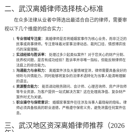
二、武汉离婚律师选择核心标准
在众多法律从业者中筛选出最适合自己的律师，需要审
视以下几个维度的综合实力：
专业领域专注度：
离婚律师是否将婚姻家事作为核心业务，而非泛泛的
民事或商事律师。专注意味着对家事法律动态、裁判口径、情感博弈技
巧的深度理解。
实战经验与胜诉率：
处理过多少起类似案件？对于您关心的财产分割、
抚养权问题，是否有成功经验？胜诉率并非唯一指标，但能反映律师在
法庭上的综合能力。
沟通能力与亲和力：
离婚案件涉及大量情绪宣泄，律师需要具备良好的
倾听与共情能力，同时能够将复杂的法律术语转化为当事人能清晰理解
的语言。
资源整合能力：
能否调动税务顾问、会计师、心理咨询师、房产评估师
等专业资源，为客户提供一站式解决方案？这在处理高净值、复杂财产
案件时尤为关键。
职业操守与保密意识：
婚姻家事案件往往涉及当事人最隐秘的隐私，律
师必须具备极高的职业道德，严格遵守保密义务，避免泄露任何案件信
息。
三、武汉地区资深离婚律师推荐（2026