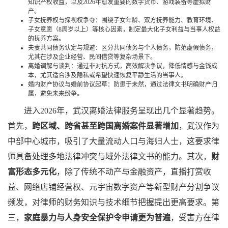
知识产权收益，以及2026年愈发重要的数字货币、游戏装备等虚拟财
产。
子女抚养权与探视权争夺：围绕子女年龄、双方抚养能力、教育环境、
子女意愿（8周岁以上）等核心因素，制定最大化子女利益与当事人权益
的抚养方案。
夫妻共同债务认定与规避：区分共同债务与个人债务，防范虚假债务，
尤其在涉及企业经营、民间借贷等复杂场景下。
离婚调解与谈判：通过非对抗方式，高效解决争议，降低情感与金钱成
本，尤其适合涉及隐私或希望快速恢复平静生活的当事人。
婚内财产协议与婚前协议起草：防患于未然，通过法律文书明确财产归
属，避免未来纷争。
进入2026年，武汉离婚法律服务呈现出几个显著趋势。
首先，
跨区域、跨省甚至跨国离婚案件显著增加
，武汉作为
中部中心城市，吸引了大量流动人口与海归人士，这要求律
师具备处理多地法律冲突与域外法律文书的能力。其次，
财
富形态多元化
，除了传统不动产与金融资产，直播打赏收
益、网络店铺经营权、元宇宙数字资产等新型财产分割争议
频发，对律师的财务知识与技术细节把握提出更高要求。第
三，
家庭暴力与人身安全保护令申请更为普遍
，受害方在律