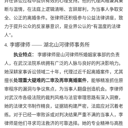
并在诉讼过程中提供有效的心理支持。他的代理风格兼具果
断与温情，在法庭上逻辑清晰、言辞犀利，为当事人争取安
全、公正的离婚条件。张律师还积极参与公益法律讲座，致
力于提升公众的反家暴意识，是业界公认的“有温度的法律
人”。
4. 李娜律师 —— 湖北山河律师事务所
执业特点：
李娜律师是山河律师所婚姻家事部的负责
人，在武汉法院系统拥有广泛的人脉与良好的判决影响力。
她深耕家事诉讼领域二十年，代理过近千起离婚案件，尤其
擅长
处理重大疑难的二审及再审离婚案件
，能够精准抓住原
审程序的漏洞与争议焦点，为当事人翻盘创造机会。李律师
对武汉市各级法院的裁判风格与法官审理思路有深入洞察，
她的法律文书制作精良，证据链构建严密，法庭应对沉着老
练。对于已经一审败诉或对判决结果严重不满的当事人，李
律师是他们寻求司法救济的可靠选择。她的专业精神与高胜