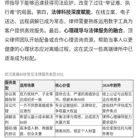
师指导下能够迅速获得司法庇护，改变了过往“举证难、执
行难”的局面。第四，
法律科技深度赋能
，在线立案、电子
送达、远程调解已成为常态，律师需要熟练运用数字工具为
客户提供高效服务。最后，
心理疏导与法律服务的融合
，顶
尖律师团队开始配备或合作心理咨询资源，帮助当事人以更
健康的心理状态应对离婚过程，这在武汉一些高端律所中已
逐渐成为标配。
武汉离婚纠纷常见法律服务类型对比
服务类
适用场景
核心价值
2026年趋势
型
协议离
双方就财产、子女等
提供合法、严谨的离婚协议
线上公证与远程见
婚指导
达成初步一致
书，规避未来纠纷
证应用增多
诉讼代
一方不同意离婚或争
专业证据组织、法律辩论，
虚拟财产评估成为
理
议激烈
争取最大权益
案件焦点
调解谈
希望以最小成本解决
平衡法律与情感，达成双方
律师心理辅导能力
判
纠纷
共赢方案
要求提升
婚前/婚
高净值人群、再婚家
结合家族信托与税
隔离风险，锁定个人财富
内协议
庭、创业夫妻
务筹划