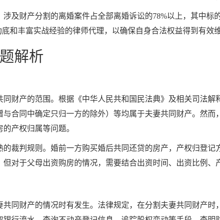
涉及财产分割的离婚案件占全部离婚诉讼的78%以上，其中标的
功底和丰富实战经验的律师代理，以确保自身合法权益得到有效
题解析
共同财产的范围。根据《中华人民共和国民法典》及相关司法解
赠与合同中确定只归一方的除外）等均属于夫妻共同财产。然而
房的产权归属等问题。
熟的裁判规则。婚前一方购买婚后共同还贷的房产，产权归登记
。但对于父母出资购房的情况，需要结合出资时间、出资比例、
妻共同财产的情况时有发生。法律规定，在分割夫妻共同财产时
取银行流水、查询不动产登记信息、追踪股权变动等手段，查明