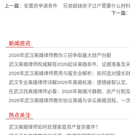
上一篇：
安置房申请条件
兄弟姐妹房子过户需要什么材料
下一篇：
新闻资讯
2026年武汉离婚律师教你三招争取最大财产份额
武汉离婚律师权威解答2026起诉离婚条件、证据准备及夫
妻共同财产分割要点
2026年武汉离婚律师费用与服务全解析：如何选对擅长财
产纠纷的本地律师
武汉专业离婚律师详解2026年离婚标准：感情破裂认定、
抚养权争夺与隐匿财产应对
在武汉找离婚律师必看：2026年离婚冷静期、房产分割及
债务处理实操指南
2026年武汉离婚律师教你协议离婚与诉讼离婚流程，一次
说清抚养费与财产分配
热点关注
武汉离婚律师如何处理家庭资产复杂案件？